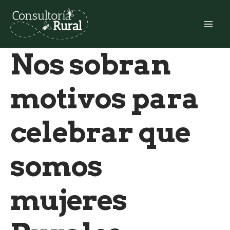
Ir
al
Mai
contenido
Nos sobran
Me
motivos para
celebrar que
somos
mujeres