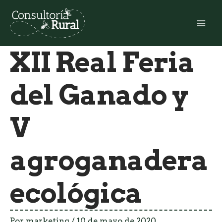
Ir
al
Mai
contenido
XII Real Feria
Me
del Ganado y
V
agroganadera
ecológica
Por
marketing
/
10 de mayo de 2020