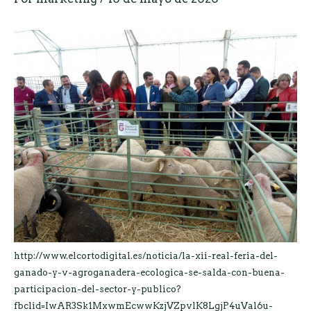
http://www.elcortodigital.es/noticia/la-xii-real-feria-del-
ganado-y-v-agroganadera-ecologica-se-salda-con-buena-
participacion-del-sector-y-publico?
fbclid=IwAR3Sk1MxwmEcwwKzjVZpvlK8LgjP4uVal6u-