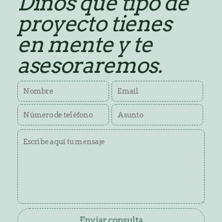
Dinos qué tipo de
entradas
proyecto tienes
en mente y te
asesoraremos.