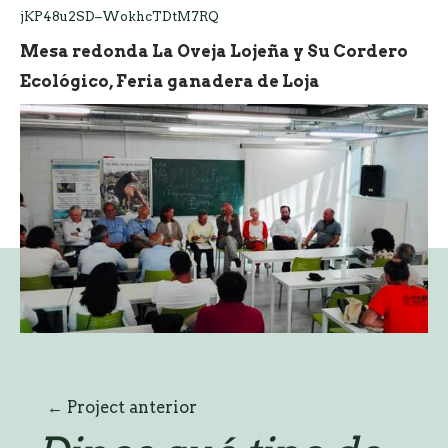
jKP48u2SD–WokhcTDtM7RQ
Mesa redonda La Oveja Lojeña y Su Cordero
Ecológico, Feria ganadera de Loja
Project siguiente
Navegación
←
Project anterior
→
de